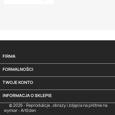
FIRMA

FORMALNOŚCI

TWOJE KONTO

INFORMACJA O SKLEPIE
keyboard_arrow_down
© 2026 - Reprodukcje , obrazy i zdjęcia na płótnie na
wymiar - ArtEden