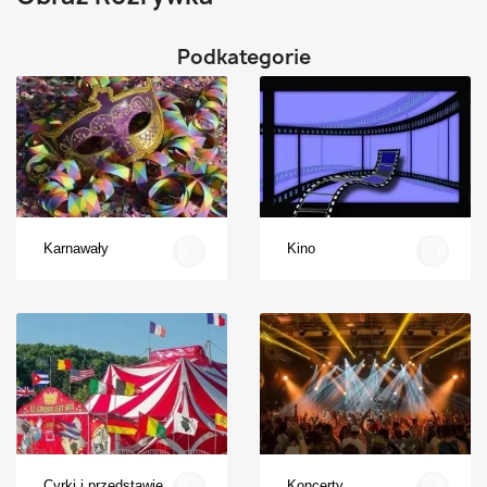
Podkategorie
Karnawały
Kino
Cyrki i przedstawienia
Koncerty