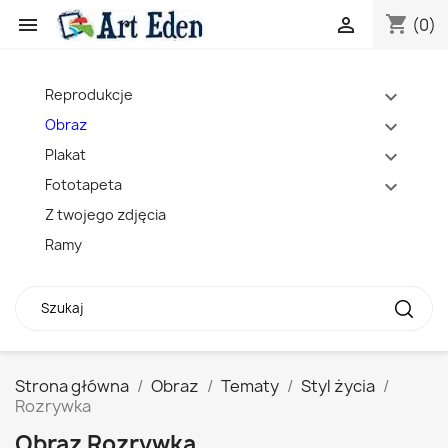
shopping_cart


(0)
Reprodukcje
expand_more
Obraz
expand_more
Plakat
expand_more
Fototapeta
expand_more
Z twojego zdjęcia
Ramy
Strona główna
Obraz
Tematy
Styl życia
Rozrywka
Obraz Rozrywka