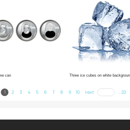
iew can
Three ice cubes on white backgroun
1
2
3
4
5
6
7
8
9
10
next
... 20