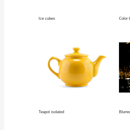
Ice cubes
color
teapot isolated
Blurred