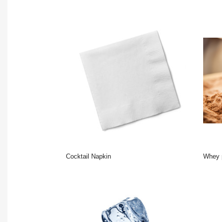
Cocktail Napkin
Whey