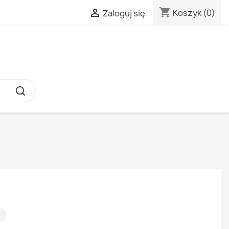
shopping_cart

Koszyk
(0)
Zaloguj się