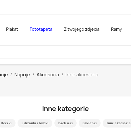
Plakat
Fototapeta
Z twojego zdjęcia
Ramy
poje
Napoje
Akcesoria
Inne akcesoria
Inne kategorie
Beczki
Filizanki i kubki
Kieliszki
Szklanki
Inne akcesoria