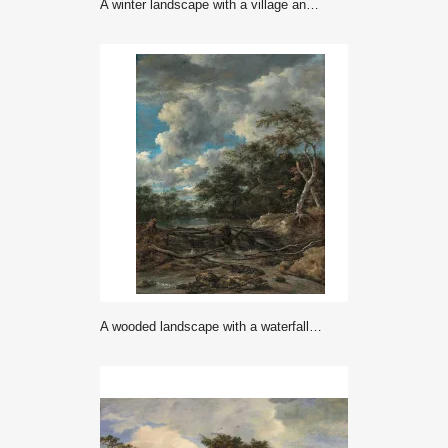
A winter landscape with a village and a frozen canal - Ruisdael
A wooded landscape with a waterfall - Jacob Isaacksz van Ruisdael