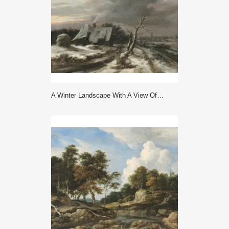
A Winter Landscape With A View Of The River Amstel And Amsterdam I... - Ruisdael