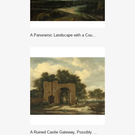
A Panoramic Landscape with a Country Estate - Philips Koninck
A Ruined Castle Gateway, Possibly The Archway Of Huis Ter Kleef - Ruisdael