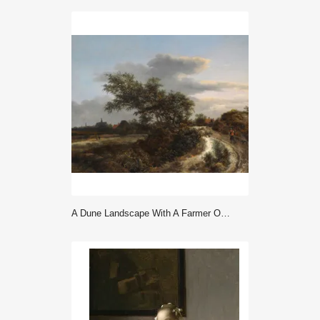
A Dune Landscape With A Farmer On A Sandy Road, And A Distant View... - Ruisdael