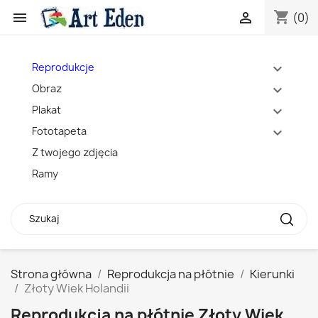
shopping_cart


(0)
Reprodukcje
expand_more
Obraz
expand_more
Plakat
expand_more
Fototapeta
expand_more
Z twojego zdjęcia
Ramy
Strona główna
Reprodukcja na płótnie
Kierunki
Złoty Wiek Holandii
Reprodukcja na płótnie Złoty Wiek