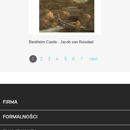
Bentheim Castle - Jacob van Ruisdael
1
2
3
4
5
6
7
next
FIRMA

FORMALNOŚCI
