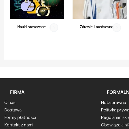
Nauki stosowane i ścisłe
Zdrowie i medycyna
FIRMA
FORMALN
O nas
Nota prawna
Dostawa
Polityka pryw
Formy płatności
Regulamin skl
Kontakt z nami
Obowiązek in