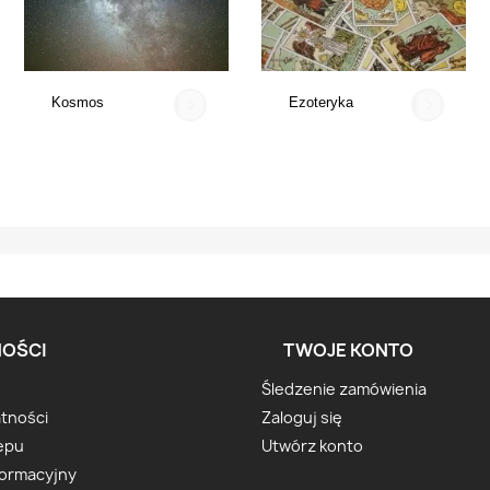
Kosmos
Ezoteryka
OŚCI
TWOJE KONTO
Śledzenie zamówienia
atności
Zaloguj się
epu
Utwórz konto
formacyjny