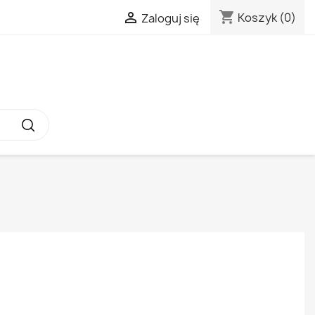
shopping_cart

Koszyk
(0)
Zaloguj się