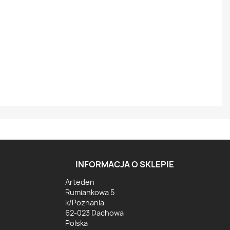
INFORMACJA O SKLEPIE
Arteden
Rumiankowa 5
k/Poznania
62-023 Dachowa
Polska