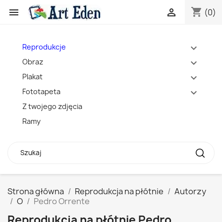
shopping_cart


(0)
Reprodukcje
expand_more
Obraz
expand_more
Plakat
expand_more
Fototapeta
expand_more
Z twojego zdjęcia
Ramy
Strona główna
Reprodukcja na płótnie
Autorzy
O
Pedro Orrente
Reprodukcja na płótnie Pedro