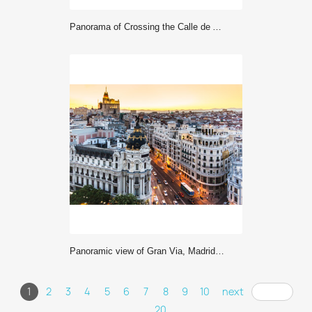
Panorama of Crossing the Calle de Alcala and Gran Via in Madrid
Panoramic view of Gran Via, Madrid, Spain.
1
2
3
4
5
6
7
8
9
10
next
... 20