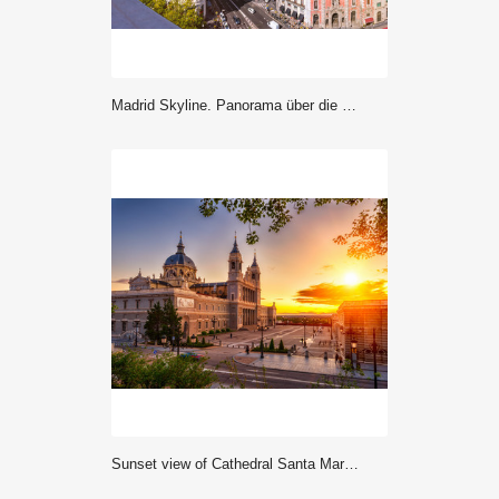
Madrid Skyline. Panorama über die Hauptstadt von Spanien mit Aussicht auf die Gran Via und dem Metropolis Haus.
Sunset view of Cathedral Santa Maria la Real de La Almudena in Madrid, Spain