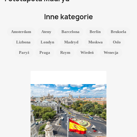
Inne kategorie
Amsterdam
Ateny
Barcelona
Berlin
Bruksela
Lizbona
Londyn
Madryd
Moskwa
Oslo
Paryż
Praga
Rzym
Wiedeń
Wenecja