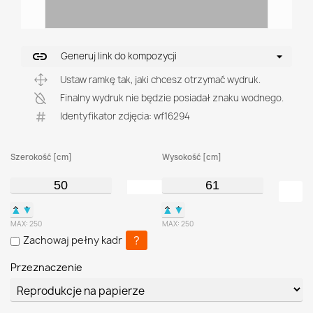
link
Generuj link do kompozycji
Ustaw ramkę tak, jaki chcesz otrzymać wydruk.
Finalny wydruk nie będzie posiadał znaku wodnego.
Identyfikator zdjęcia: wf16294
Szerokość [cm]
Wysokość [cm]
▲
▼
▲
▼
MAX:
250
MAX:
250
?
Zachowaj pełny kadr
Przeznaczenie