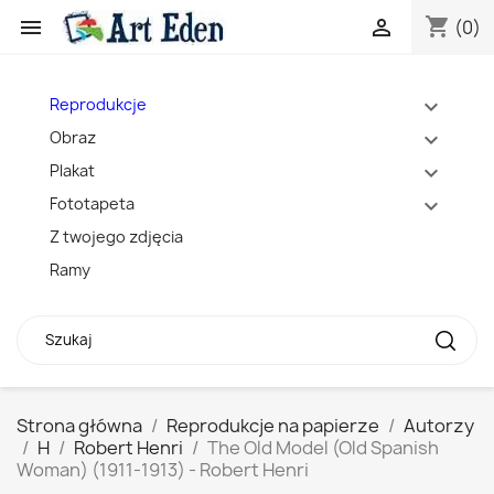
shopping_cart


(0)
Reprodukcje
expand_more
Obraz
expand_more
Plakat
expand_more
Fototapeta
expand_more
Z twojego zdjęcia
Ramy
Strona główna
Reprodukcje na papierze
Autorzy
H
Robert Henri
The Old Model (Old Spanish
Woman) (1911-1913) - Robert Henri