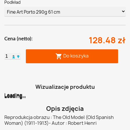
Podkład
128.48 zł
Cena (netto):
Do koszyka

▲
▼
Wizualizacje produktu
Loading...
Loading...
Loading...
Loading...
Loading...
Loading...
Opis zdjęcia
Reprodukcja obrazu : The Old Model (Old Spanish
Woman) (1911-1913)- Autor : Robert Henri