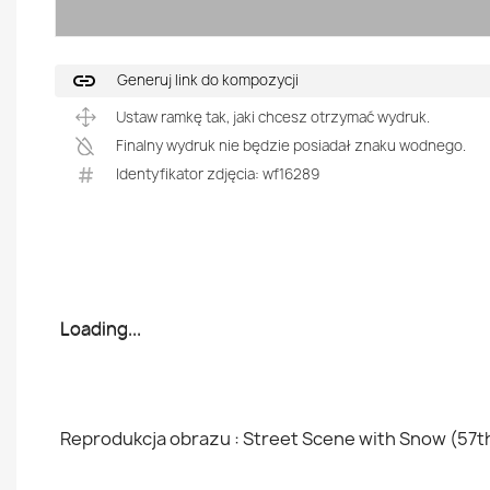
link
Generuj link do kompozycji
Ustaw ramkę tak, jaki chcesz otrzymać wydruk.
Finalny wydruk nie będzie posiadał znaku wodnego.
Identyfikator zdjęcia: wf16289
Loading...
Loading...
Reprodukcja obrazu : Street Scene with Snow (57th 