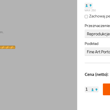
▲
▼
MAX:
250
Zachowaj pe
Przeznaczeni
I...
Podkład
Cena (netto):
▲
▼