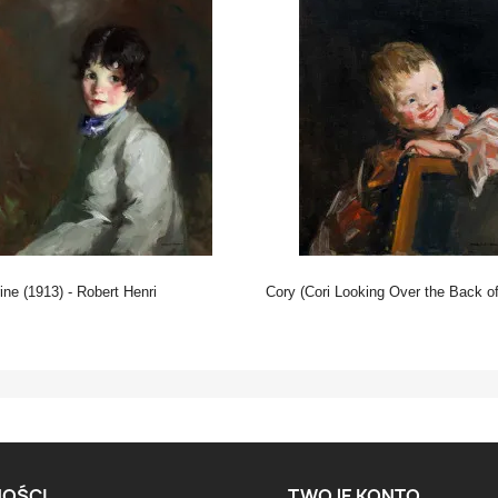
rine (1913) - Robert Henri
Cory (Cori Looking Over the Back of a Chair) (1907) - Robert Henr
OŚCI
TWOJE KONTO