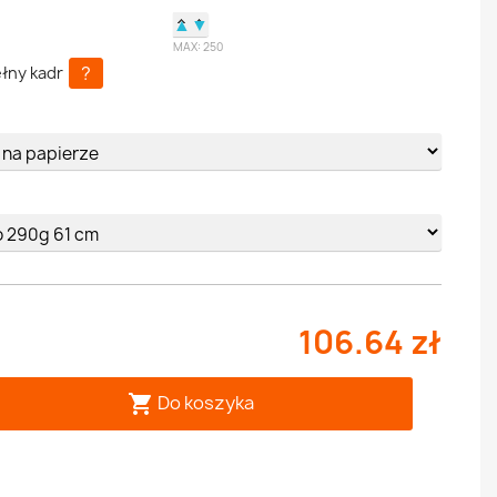
▲
▼
MAX:
250
?
łny kadr
e
106.64 zł
Do koszyka
