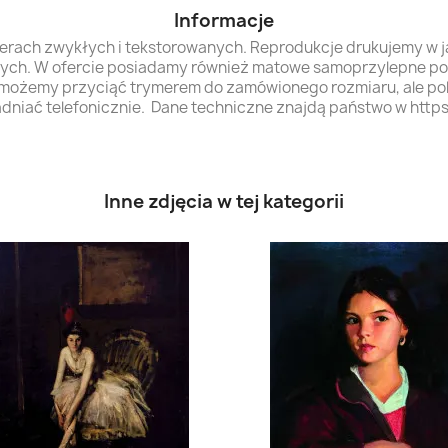
Informacje
ierach zwykłych i tekstorowanych. Reprodukcje drukujemy w 
nych. W ofercie posiadamy również matowe samoprzylepne powl
 możemy przyciąć trymerem do zamówionego rozmiaru, ale p
adniać telefonicznie. Dane techniczne znajdą państwo w https
Inne zdjęcia w tej kategorii