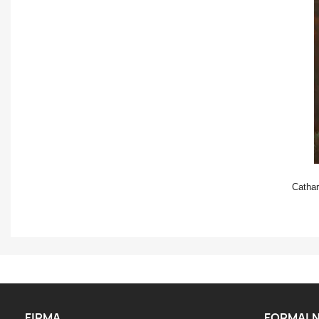
Catha
FIRMA
FORMALN