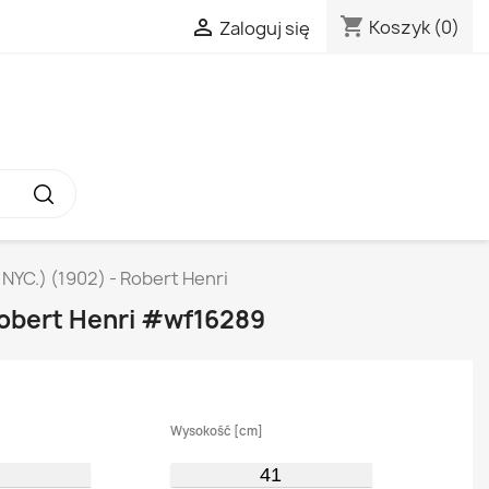
shopping_cart

Koszyk
(0)
Zaloguj się
NYC.) (1902) - Robert Henri
Robert Henri #wf16289
Wysokość [cm]