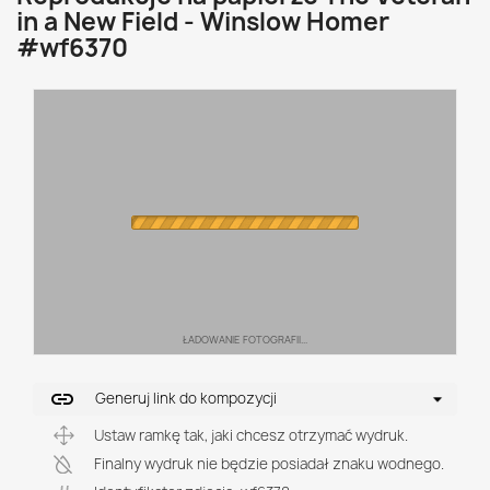
in a New Field - Winslow Homer
#wf6370
ŁADOWANIE FOTOGRAFII...
link
Generuj link do kompozycji
Ustaw ramkę tak, jaki chcesz otrzymać wydruk.
Finalny wydruk nie będzie posiadał znaku wodnego.