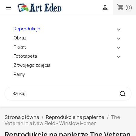
shopping_cart


(0)
Reprodukcje
expand_more
Obraz
expand_more
Plakat
expand_more
Fototapeta
expand_more
Z twojego zdjęcia
Ramy
Strona główna
Reprodukcje na papierze
The
Veteran in a New Field - Winslow Homer
Reprodukcje na papierze The Veteran