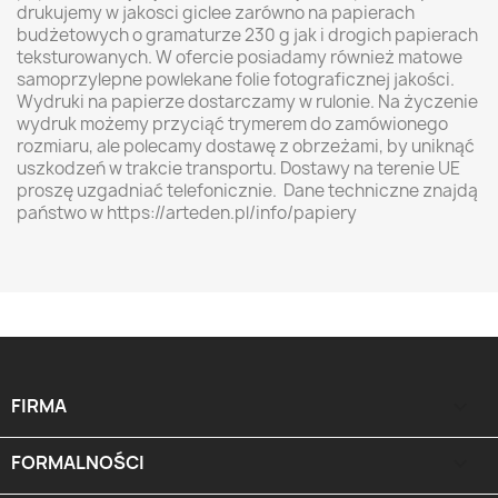
drukujemy w jakosci giclee zarówno na papierach
budżetowych o gramaturze 230 g jak i drogich papierach
teksturowanych. W ofercie posiadamy również matowe
samoprzylepne powlekane folie fotograficznej jakości.
Wydruki na papierze dostarczamy w rulonie. Na życzenie
wydruk możemy przyciąć trymerem do zamówionego
rozmiaru, ale polecamy dostawę z obrzeżami, by uniknąć
uszkodzeń w trakcie transportu. Dostawy na terenie UE
proszę uzgadniać telefonicznie. Dane techniczne znajdą
państwo w https://arteden.pl/info/papiery
FIRMA

FORMALNOŚCI
