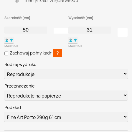
Identyfikator zdjęcia: wf6370
Szerokość [cm]
Wysokość [cm]
▲
▼
▲
▼
MAX:
250
MAX:
250
?
Zachowaj pełny kadr
Rodzaj wydruku
Przeznaczenie
Podkład