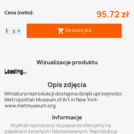
95.72 zł
Cena (netto):
Do koszyka

▲
▼
Wizualizacje produktu
Loading...
Loading...
Loading...
Loading...
Loading...
Loading...
Opis zdjęcia
Miniatura reprodukcji dostępna dzięki uprzejmości
Metropolitan Museum of Art in New York :
www.metmuseum.org
Informacje
Wydruki reprodukcji na papierze oferujemy na
papierach zwykłych i tekstorowanych. Reprodukcje