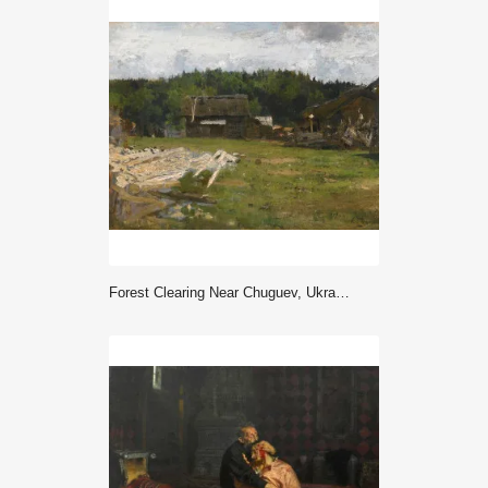
Forest Clearing Near Chuguev, Ukraine (1877) - Ilja Jefimowicz Repin