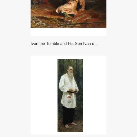
Ivan the Terrible and His Son Ivan on November 16, 1581 (1885) - Repin