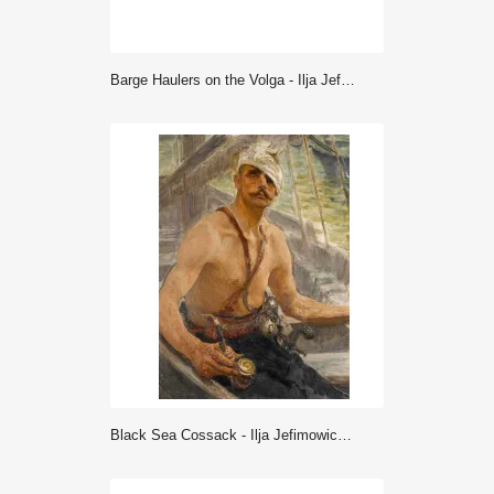
Barge Haulers on the Volga - Ilja Jefimowicz Repin
Black Sea Cossack - Ilja Jefimowicz Repin