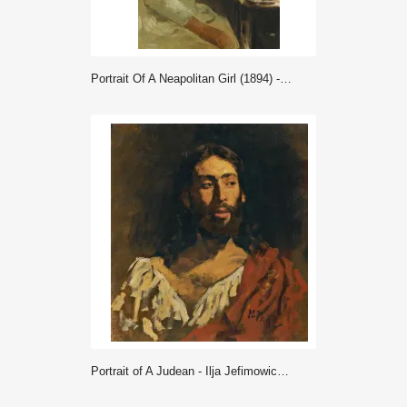
Portrait Of A Neapolitan Girl (1894) - Ilja Jefimowicz Repin
Portrait of A Judean - Ilja Jefimowicz Repin