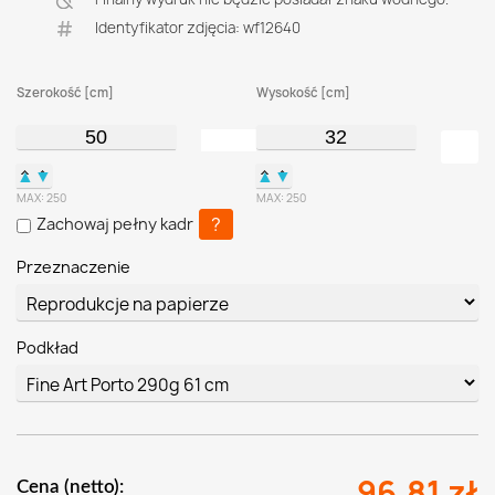
Identyfikator zdjęcia: wf12640
Szerokość [cm]
Wysokość [cm]
▲
▼
▲
▼
MAX:
250
MAX:
250
?
Zachowaj pełny kadr
Przeznaczenie
Podkład
96.81 zł
Cena (netto):