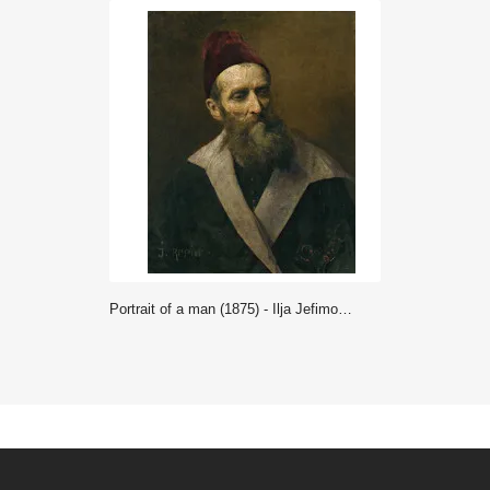
Portrait of a man (1875) - Ilja Jefimowicz Repin