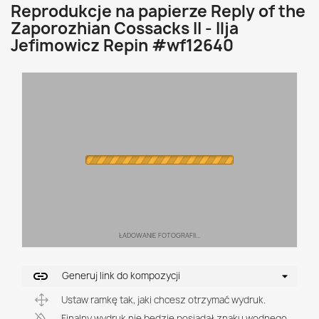
Reprodukcje na papierze Reply of the
Zaporozhian Cossacks II - Ilja
Jefimowicz Repin #wf12640
ŁADOWANIE FOTOGRAFII...
link
Generuj link do kompozycji
Ustaw ramkę tak, jaki chcesz otrzymać wydruk.
Finalny wydruk nie będzie posiadał znaku wodnego.