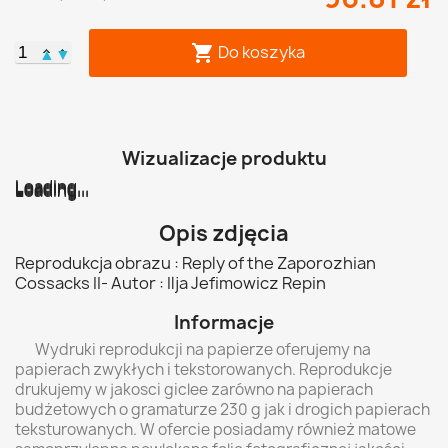
Do koszyka

▲
▼
Wizualizacje produktu
Loading...
Loading...
Loading...
Loading...
Loading...
Loading...
Opis zdjęcia
Reprodukcja obrazu : Reply of the Zaporozhian
Cossacks II- Autor : Ilja Jefimowicz Repin
Informacje
Wydruki reprodukcji na papierze oferujemy na
papierach zwykłych i tekstorowanych. Reprodukcje
drukujemy w jakosci giclee zarówno na papierach
budżetowych o gramaturze 230 g jak i drogich papierach
teksturowanych. W ofercie posiadamy również matowe