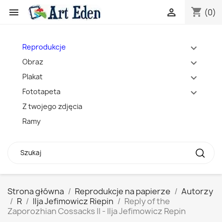
shopping_cart


(0)
Reprodukcje
expand_more
Obraz
expand_more
Plakat
expand_more
Fototapeta
expand_more
Z twojego zdjęcia
Ramy
Strona główna
Reprodukcje na papierze
Autorzy
R
Ilja Jefimowicz Riepin
Reply of the
Zaporozhian Cossacks II - Ilja Jefimowicz Repin