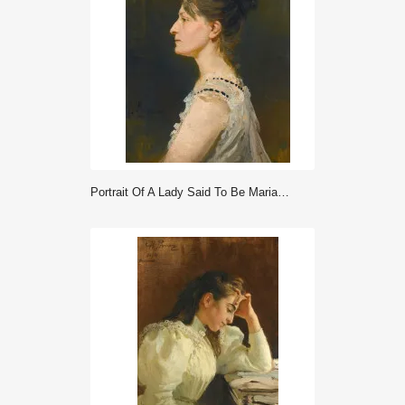
Portrait Of A Lady Said To Be Maria Grigorievna Ge (1854-1932) (1876) - Repin