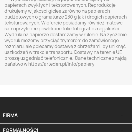
papierach zwykłych i tekstorowanych. Reprodukcje
drukujemy w jakosci giclee zarówno na papierach
budżetowych o gramaturze 230 g jak i drogich papierach
teksturowanych. W ofercie posiadamy również matowe
samoprzylepne powlekane folie fotograficznej jakości.
Wydruki na papierze dostarczamy w rulonie. Na życzenie
wydruk możemy przyciąć trymerem do zamówionego
rozmiaru, ale polecamy dostawę z obrzeżami, by uniknąć
uszkodzeń w trakcie transportu. Dostawy na terenie UE
proszę uzgadniać telefonicznie. Dane techniczne znajdą
państwo w https://arteden.pl/info/papiery
FIRMA

FORMALNOŚCI
