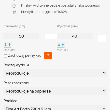
Finalny wydruk nie będzie posiadał znaku wodnego.
Identyfikator zdjęcia: wf14628
Szerokość [cm]
Wysokość [cm]
▲
▼
▲
▼
MAX:
250
MAX:
250
?
Zachowaj pełny kadr
Rodzaj wydruku
Przeznaczenie
Podkład