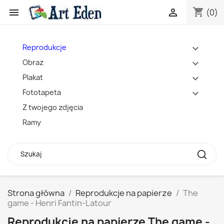
shopping_cart


(0)
Reprodukcje
expand_more
Obraz
expand_more
Plakat
expand_more
Fototapeta
expand_more
Z twojego zdjęcia
Ramy
Strona główna
Reprodukcje na papierze
The
game - Henri Fantin-Latour
Reprodukcje na papierze The game -