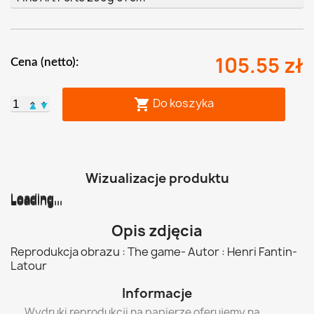
105.55 zł
Cena (netto):
Do koszyka

▲
▼
Wizualizacje produktu
Loading...
Loading...
Loading...
Loading...
Loading...
Loading...
Opis zdjęcia
Reprodukcja obrazu : The game- Autor : Henri Fantin-
Latour
Informacje
Wydruki reprodukcji na papierze oferujemy na