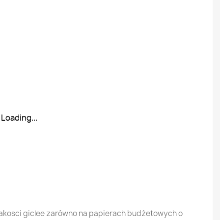
Loading...
Loading...
jakosci giclee zarówno na papierach budżetowych o