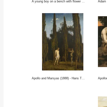
A young boy on a bench with flower pots and a wicker basket (1882) - Hans Thoma
Adam
Apollo and Marsyas (1888) - Hans Thoma
Apoll