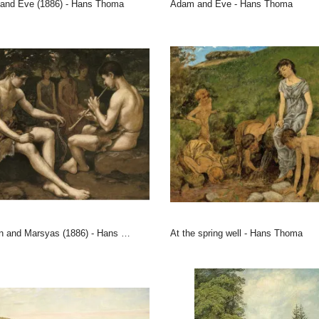
 and Eve (1886) - Hans Thoma
Adam and Eve - Hans Thoma
on and Marsyas (1886) - Hans Thoma
At the spring well - Hans Thoma