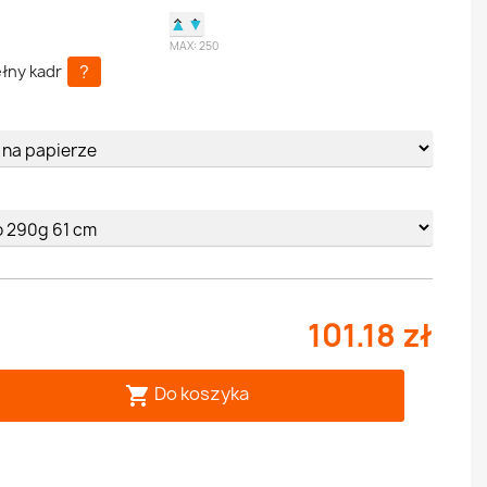
▲
▼
MAX:
250
?
łny kadr
e
101.18 zł
Do koszyka
