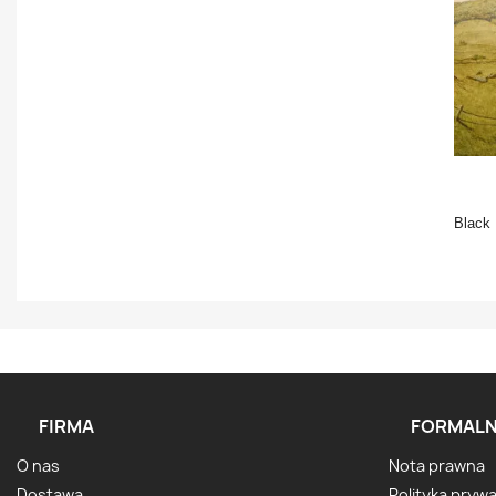
Black 
FIRMA
FORMALN
O nas
Nota prawna
Dostawa
Polityka pryw