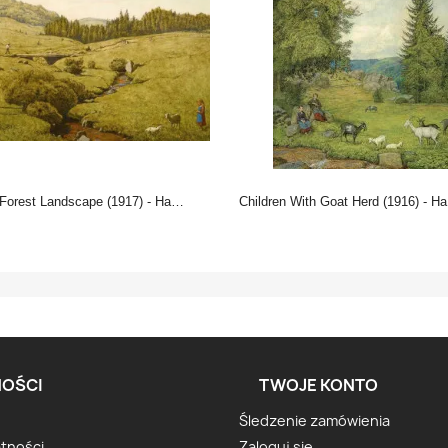
Forest Landscape (1917) - Hans Thoma
Children With Goat Herd (1916) - Hans Thoma
OŚCI
TWOJE KONTO
Śledzenie zamówienia
atności
Zaloguj się