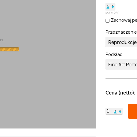
▲
▼
MAX:
250
Zachowaj pe
Przeznaczeni
I...
Podkład
Cena (netto):
▲
▼