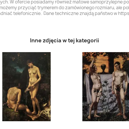
nych. W ofercie posiadamy również matowe samoprzylepne powl
 możemy przyciąć trymerem do zamówionego rozmiaru, ale p
adniać telefonicznie. Dane techniczne znajdą państwo w https
Inne zdjęcia w tej kategorii