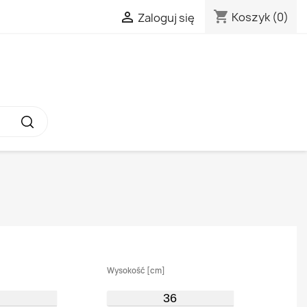
shopping_cart

Koszyk
(0)
Zaloguj się
Wysokość [cm]