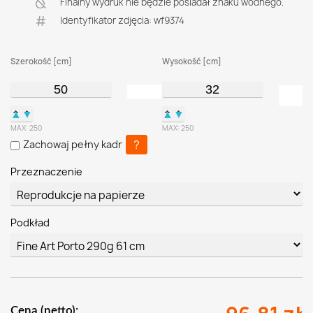
Finalny wydruk nie będzie posiadał znaku wodnego.
Identyfikator zdjęcia: wf9374
Szerokość [cm]
Wysokość [cm]
▲
▼
▲
▼
MAX:
250
MAX:
250
?
Zachowaj pełny kadr
Przeznaczenie
Podkład
Cena (netto):