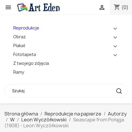
shopping_cart


(0)
Reprodukcje
expand_more
Obraz
expand_more
Plakat
expand_more
Fototapeta
expand_more
Z twojego zdjęcia
Ramy
Strona główna
Reprodukcje na papierze
Autorzy
W
Leon Wyczółkowski
Seascape from Połąga
(1908) - Leon Wyczółkowski