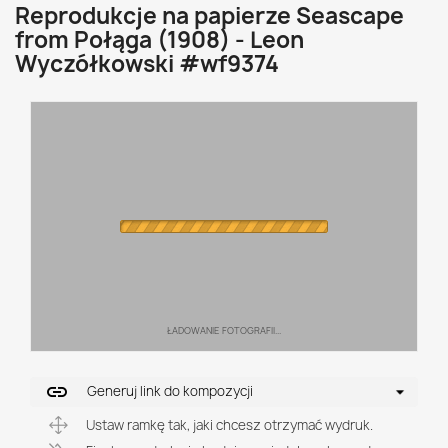
Reprodukcje na papierze Seascape
from Połąga (1908) - Leon
Wyczółkowski #wf9374
ŁADOWANIE FOTOGRAFII...
link
Generuj link do kompozycji
Ustaw ramkę tak, jaki chcesz otrzymać wydruk.