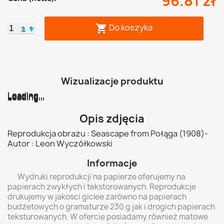
96.81 zł
Do koszyka

▲
▼
Wizualizacje produktu
Loading...
Loading...
Loading...
Loading...
Loading...
Loading...
Opis zdjęcia
Reprodukcja obrazu : Seascape from Połąga (1908)-
Autor : Leon Wyczółkowski
Informacje
Wydruki reprodukcji na papierze oferujemy na
papierach zwykłych i tekstorowanych. Reprodukcje
drukujemy w jakosci giclee zarówno na papierach
budżetowych o gramaturze 230 g jak i drogich papierach
teksturowanych. W ofercie posiadamy również matowe