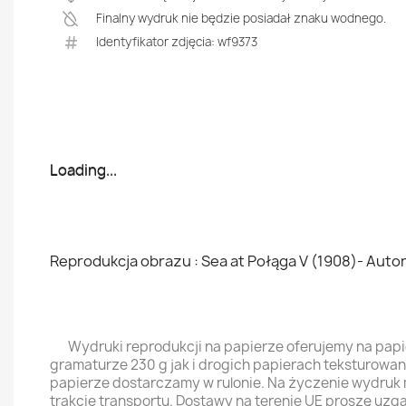
Finalny wydruk nie będzie posiadał znaku wodnego.
Identyfikator zdjęcia: wf9373
Loading...
Loading...
Reprodukcja obrazu : Sea at Połąga V (1908)- Auto
Wydruki reprodukcji na papierze oferujemy na pap
gramaturze 230 g jak i drogich papierach teksturowa
papierze dostarczamy w rulonie. Na życzenie wydruk
trakcie transportu. Dostawy na terenie UE proszę uzg