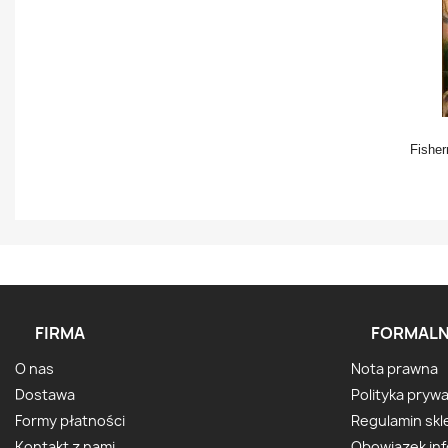
Fisherm
FIRMA
FORMALN
O nas
Nota prawna
Dostawa
Polityka pryw
Formy płatności
Regulamin skl
Kontakt z nami
Obowiązek in