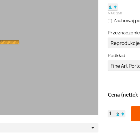
▲
▼
MAX:
250
Zachowaj pe
Przeznaczeni
I...
Podkład
Cena (netto):
▲
▼