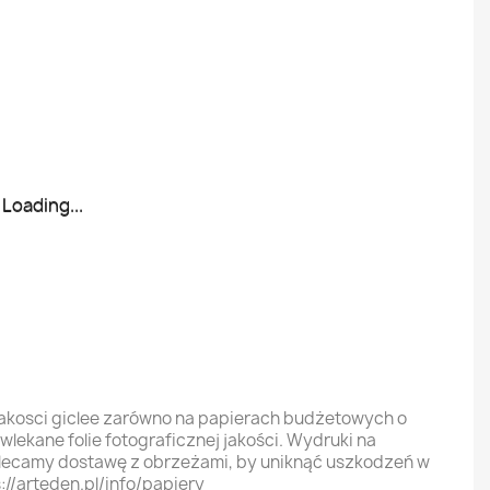
Loading...
Loading...
jakosci giclee zarówno na papierach budżetowych o
ekane folie fotograficznej jakości. Wydruki na
olecamy dostawę z obrzeżami, by uniknąć uszkodzeń w
://arteden.pl/info/papiery