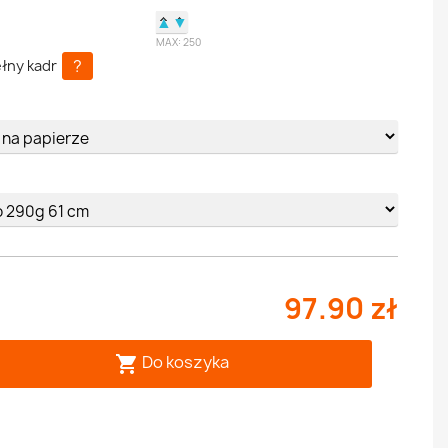
▲
▼
MAX:
250
?
łny kadr
e
97.90 zł
Do koszyka
