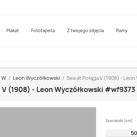
Plakat
Fototapeta
Z twojego zdjęcia
Ramy
W
Leon Wyczółkowski
Sea at Połąga V (1908) - Leo
a V (1908) - Leon Wyczółkowski #wf9373
Szerokość [cm]