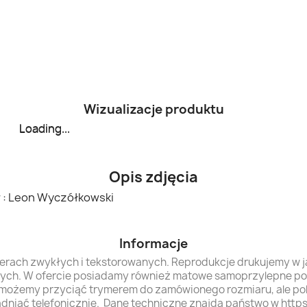
Wizualizacje produktu
Loading...
Loading...
Opis zdjęcia
r : Leon Wyczółkowski
Informacje
ierach zwykłych i tekstorowanych. Reprodukcje drukujemy w 
nych. W ofercie posiadamy również matowe samoprzylepne powl
 możemy przyciąć trymerem do zamówionego rozmiaru, ale p
adniać telefonicznie. Dane techniczne znajdą państwo w https