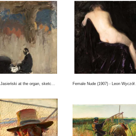
sieński at the organ, sketch (1902) - Leon Wyczółkowski
Female Nude (1907) - Leon Wyczółkowski