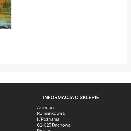
INFORMACJA O SKLEPIE
Arteden
Rumiankowa 5
k/Poznania
62-023 Dachowa
Polska