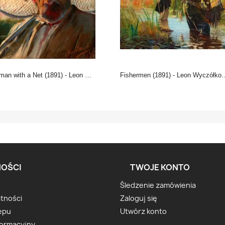
an with a Net (1891) - Leon Wyczółkowski
Fishermen (1891) - Leon Wyczółkowski
OŚCI
TWOJE KONTO
Śledzenie zamówienia
atności
Zaloguj się
epu
Utwórz konto
formacyjny