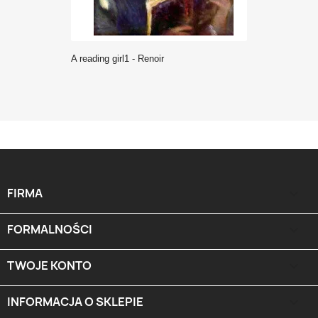
A reading girl1 - Renoir
FIRMA

FORMALNOŚCI

TWOJE KONTO

INFORMACJA O SKLEPIE
keyboard_arrow_down