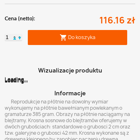
116.16 zł
Cena (netto):
Do koszyka

▲
▼
Wizualizacje produktu
Loading...
Loading...
Loading...
Loading...
Loading...
Loading...
Informacje
Reprodukcje na płótnie na dowolny wymiar
wykonujemy na płótnie bawełnianym powlekanym o
gramaturze 385 gram. Obrazy na płótnie naciągamy na
blejtramy. Krosna sosnowe do blejtramów oferujemy w
dwóch grubościach: standardowe o grubosci 2 cm oraz
tzw. galeryjne o grubosci 42 mm. Krosna wykonane są z
drewwna klejonego by zapobiec paczeniu drewna.