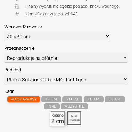
Finalny wydruk nie będzie posiadał znaku wodnego.
Identyfikator zdjęcia: wf1648
Wprowadź rozmiar
Przeznaczenie
Podkład
Kadr
PODSTAWOWY
2 ELEM.
3 ELEM.
4 ELEM.
5 ELEM.
INNE
WSZYSTKIE