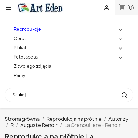
shopping_cart


(0)
Reprodukcje
expand_more
Obraz
expand_more
Plakat
expand_more
Fototapeta
expand_more
Z twojego zdjęcia
Ramy
Strona główna
Reprodukcja na płótnie
Autorzy
R
Auguste Renoir
La Grenouillere - Renoir
Reprodukcja na płótnie La