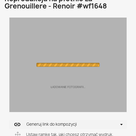
Grenouillere - Renoir #wf1648
ŁADOWANIE FOTOGRAFII...
link
Generuj link do kompozycji
Ustaw ramkę tak, jaki chcesz otrzymać wydruk.