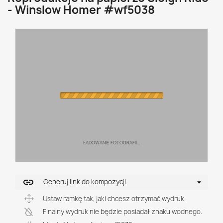
- Winslow Homer #wf5038
ŁADOWANIE FOTOGRAFII...
link
Generuj link do kompozycji
Ustaw ramkę tak, jaki chcesz otrzymać wydruk.
Finalny wydruk nie będzie posiadał znaku wodnego.