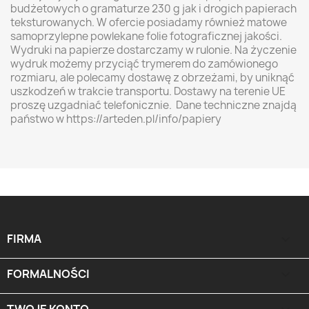
budżetowych o gramaturze 230 g jak i drogich papierach
teksturowanych. W ofercie posiadamy również matowe
samoprzylepne powlekane folie fotograficznej jakości.
Wydruki na papierze dostarczamy w rulonie. Na życzenie
wydruk możemy przyciąć trymerem do zamówionego
rozmiaru, ale polecamy dostawę z obrzeżami, by uniknąć
uszkodzeń w trakcie transportu. Dostawy na terenie UE
proszę uzgadniać telefonicznie. Dane techniczne znajdą
państwo w https://arteden.pl/info/papiery
FIRMA

FORMALNOŚCI
