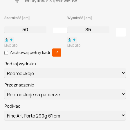
Identyfikator zdjęcia: wf5038
Szerokość [cm]
Wysokość [cm]
▲
▼
▲
▼
MAX:
250
MAX:
250
?
Zachowaj pełny kadr
Rodzaj wydruku
Przeznaczenie
Podkład