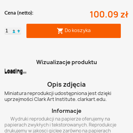
100.09 zł
Cena (netto):
Do koszyka

▲
▼
Wizualizacje produktu
Loading...
Loading...
Loading...
Loading...
Loading...
Loading...
Opis zdjęcia
Miniatura reprodukcji udostępniona jest dzięki
uprzejmości Clark Art Institute. clarkart.edu.
Informacje
Wydruki reprodukcji na papierze oferujemy na
papierach zwykłych i tekstorowanych. Reprodukcje
drukujemy w jakosci giclee zarówno na papierach