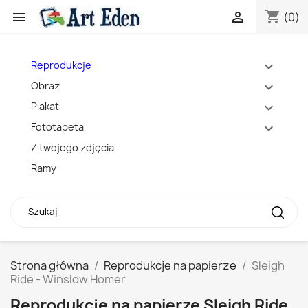
shopping_cart


(0)
Reprodukcje
expand_more
Obraz
expand_more
Plakat
expand_more
Fototapeta
expand_more
Z twojego zdjęcia
Ramy
Strona główna
Reprodukcje na papierze
Sleigh
Ride - Winslow Homer
Reprodukcje na papierze Sleigh Ride