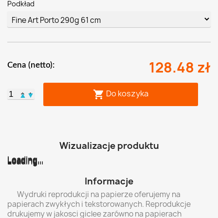
Podkład
128.48 zł
Cena (netto):
Do koszyka

▲
▼
Wizualizacje produktu
Loading...
Loading...
Loading...
Loading...
Loading...
Loading...
Informacje
Wydruki reprodukcji na papierze oferujemy na
papierach zwykłych i tekstorowanych. Reprodukcje
drukujemy w jakosci giclee zarówno na papierach