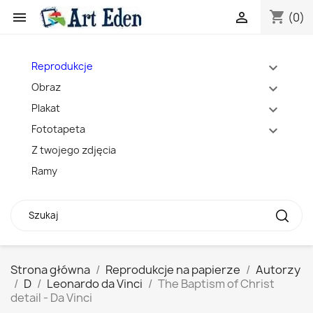
shopping_cart


(0)
Reprodukcje
expand_more
Obraz
expand_more
Plakat
expand_more
Fototapeta
expand_more
Z twojego zdjęcia
Ramy
Strona główna
Reprodukcje na papierze
Autorzy
D
Leonardo da Vinci
The Baptism of Christ
detail - Da Vinci