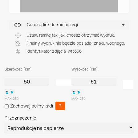
link
Generuj link do kompozycji
Ustaw ramkę tak, jaki chcesz otrzymać wydruk.
Finalny wydruk nie będzie posiadał znaku wodnego.
Identyfikator zdjęcia: wf3356
Szerokość [cm]
Wysokość [cm]
▲
▼
▲
▼
MAX:
250
MAX:
250
?
Zachowaj pełny kadr
Przeznaczenie