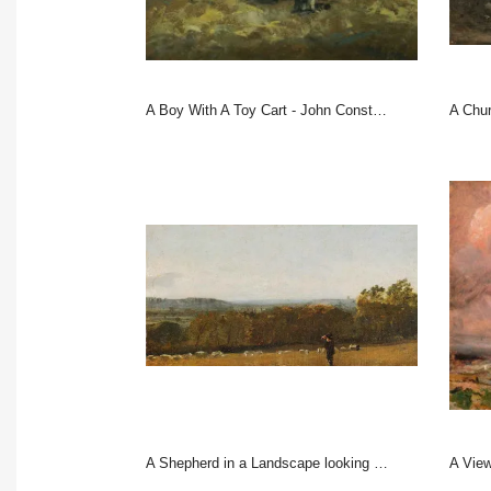
A Boy With A Toy Cart - John Constable
A Chu
A Shepherd in a Landscape looking across Dedham Vale towards Langham -
A View a