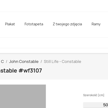
Plakat
Fototapeta
Z twojego zdjęcia
Ramy
C
John Constable
Still Life - Constable
onstable #wf3107
Szerokość [cm]