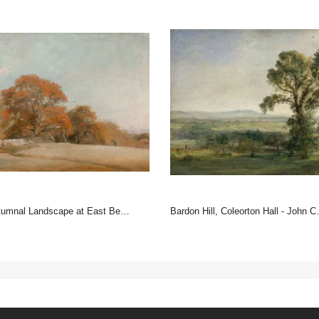
nal Landscape at East Bergholt - John Constable
Bardon Hill, Coleorton Hall - John Constable