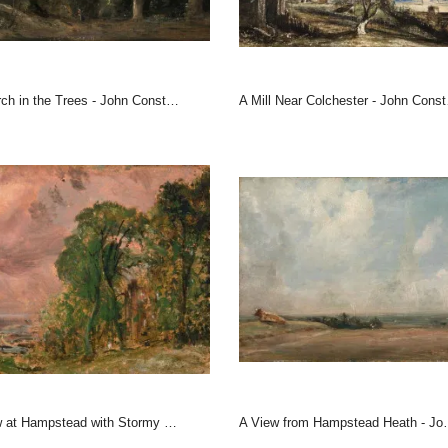
rch in the Trees - John Constable
A Mill Near Colchester - John Constable
t Hampstead with Stormy Weather - John Constable
A View from Hampstead Heath - John Constable