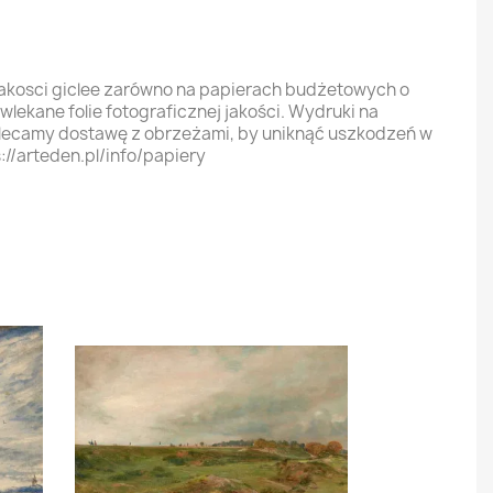
jakosci giclee zarówno na papierach budżetowych o
ekane folie fotograficznej jakości. Wydruki na
olecamy dostawę z obrzeżami, by uniknąć uszkodzeń w
://arteden.pl/info/papiery