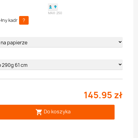
▲
▼
MAX:
250
?
łny kadr
e
145.95 zł
Do koszyka
