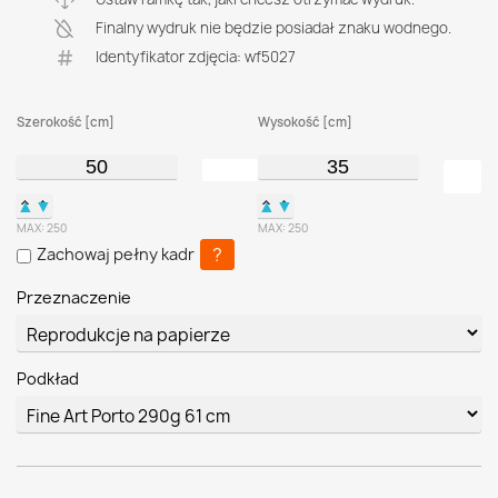
Finalny wydruk nie będzie posiadał znaku wodnego.
Identyfikator zdjęcia: wf5027
Szerokość [cm]
Wysokość [cm]
▲
▼
▲
▼
MAX:
250
MAX:
250
?
Zachowaj pełny kadr
Przeznaczenie
Podkład