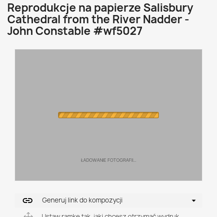
Reprodukcje na papierze Salisbury
Cathedral from the River Nadder -
John Constable #wf5027
ŁADOWANIE FOTOGRAFII...
link
Generuj link do kompozycji
Ustaw ramkę tak, jaki chcesz otrzymać wydruk.