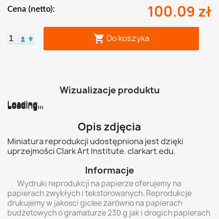
100.09 zł
Cena (netto):
Do koszyka

▲
▼
Wizualizacje produktu
Loading...
Loading...
Loading...
Loading...
Loading...
Loading...
Opis zdjęcia
Miniatura reprodukcji udostępniona jest dzięki
uprzejmości Clark Art Institute. clarkart.edu.
Informacje
Wydruki reprodukcji na papierze oferujemy na
papierach zwykłych i tekstorowanych. Reprodukcje
drukujemy w jakosci giclee zarówno na papierach
budżetowych o gramaturze 230 g jak i drogich papierach