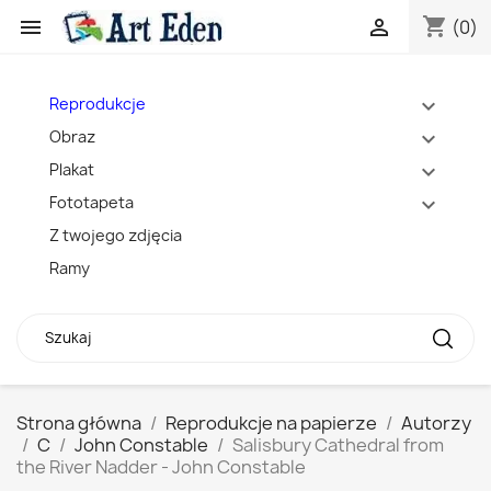
shopping_cart


(0)
Reprodukcje
expand_more
Obraz
expand_more
Plakat
expand_more
Fototapeta
expand_more
Z twojego zdjęcia
Ramy
Strona główna
Reprodukcje na papierze
Autorzy
C
John Constable
Salisbury Cathedral from
the River Nadder - John Constable