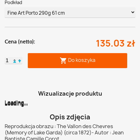
Podkład
135.03 zł
Cena (netto):
Do koszyka

▲
▼
Wizualizacje produktu
Loading...
Loading...
Loading...
Loading...
Loading...
Loading...
Opis zdjęcia
Reprodukcja obrazu : The Vallon des Chevres
(Memory of Lake Garda) (circa 1872)- Autor : Jean
Baptiste Camille Corot