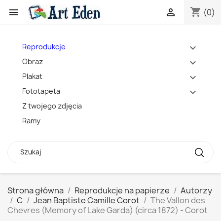
shopping_cart


(0)
Reprodukcje
expand_more
Obraz
expand_more
Plakat
expand_more
Fototapeta
expand_more
Z twojego zdjęcia
Ramy
Strona główna
Reprodukcje na papierze
Autorzy
C
Jean Baptiste Camille Corot
The Vallon des
Chevres (Memory of Lake Garda) (circa 1872) - Corot