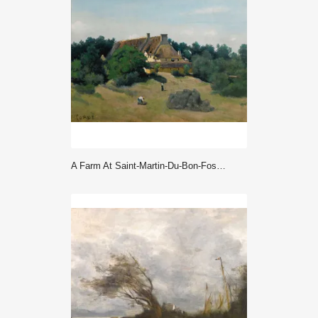
A Farm At Saint-Martin-Du-Bon-Fosse, Near Saint-Lo (1833) - Corot