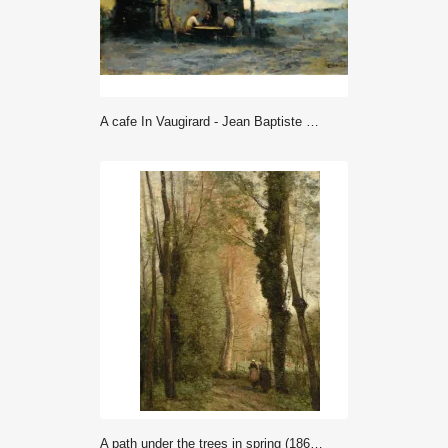
A cafe In Vaugirard - Jean Baptiste Camille Corot
A path under the trees in spring (1860-1870) - Jean Baptiste Camille Corot