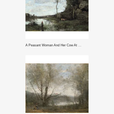
A Peasant Woman And Her Cow At The Pond With A View Of A Village (ca ... - Corot