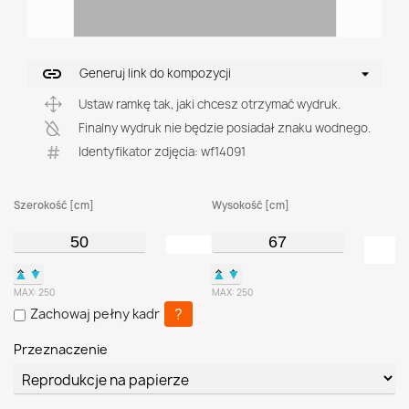
link
Generuj link do kompozycji
Ustaw ramkę tak, jaki chcesz otrzymać wydruk.
Finalny wydruk nie będzie posiadał znaku wodnego.
Identyfikator zdjęcia: wf14091
Szerokość [cm]
Wysokość [cm]
▲
▼
▲
▼
MAX:
250
MAX:
250
?
Zachowaj pełny kadr
Przeznaczenie