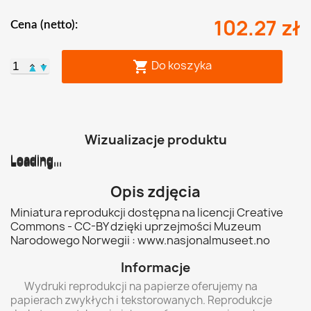
102.27 zł
Cena (netto):
Do koszyka

▲
▼
Wizualizacje produktu
Loading...
Loading...
Loading...
Loading...
Loading...
Loading...
Opis zdjęcia
Miniatura reprodukcji dostępna na licencji Creative
Commons - CC-BY dzięki uprzejmości Muzeum
Narodowego Norwegii : www.nasjonalmuseet.no
Informacje
Wydruki reprodukcji na papierze oferujemy na
papierach zwykłych i tekstorowanych. Reprodukcje