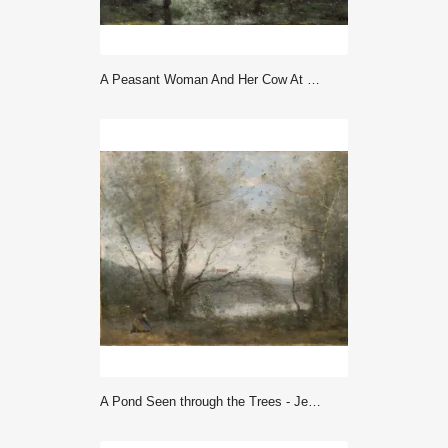
A Peasant Woman And Her Cow At The Pond With A View Of A Village (ca ... - Corot
A Pond Seen through the Trees - Jean Baptiste Camille Corot