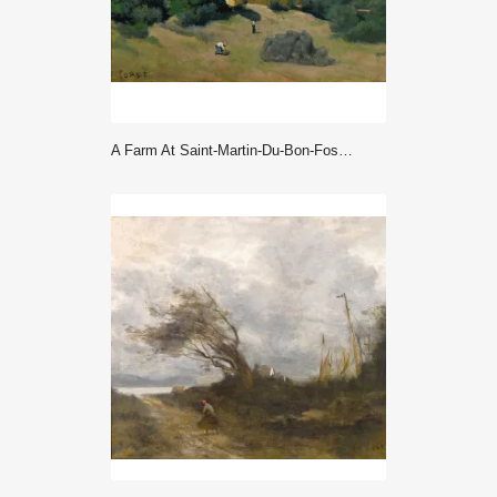
A Farm At Saint-Martin-Du-Bon-Fosse, Near Saint-Lo (1833) - Corot