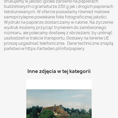
drukujemy w jakosci giclee zarówno na papierach
budżetowych o gramaturze 230 g jak i drogich papierach
teksturowanych. W ofercie posiadamy również matowe
samoprzylepne powlekane folie fotograficznej jakości.
Wydruki na papierze dostarczamy w rulonie. Na życzenie
wydruk możemy przyciąć trymerem do zamówionego
rozmiaru, ale polecamy dostawę z obrzeżami, by uniknąć
uszkodzeń w trakcie transportu. Dostawy na terenie UE
proszę uzgadniać telefonicznie. Dane techniczne znajdą
państwo w https://arteden.pl/info/papiery
Inne zdjęcia w tej kategorii