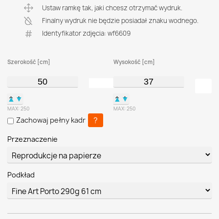
Ustaw ramkę tak, jaki chcesz otrzymać wydruk.
Finalny wydruk nie będzie posiadał znaku wodnego.
Identyfikator zdjęcia: wf6609
Szerokość [cm]
Wysokość [cm]
▲
▼
▲
▼
MAX:
250
MAX:
250
?
Zachowaj pełny kadr
Przeznaczenie
Podkład