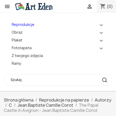
shopping_cart


(0)
Reprodukcje
expand_more
Obraz
expand_more
Plakat
expand_more
Fototapeta
expand_more
Z twojego zdjęcia
Ramy
Strona główna
Reprodukcje na papierze
Autorzy
C
Jean Baptiste Camille Corot
The Papal
Castle in Avignon - Jean Baptiste Camille Corot