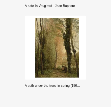
A cafe In Vaugirard - Jean Baptiste Camille Corot
A path under the trees in spring (1860-1870) - Jean Baptiste Camille Corot