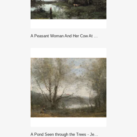
A Peasant Woman And Her Cow At The Pond With A View Of A Village (ca ... - Corot
A Pond Seen through the Trees - Jean Baptiste Camille Corot