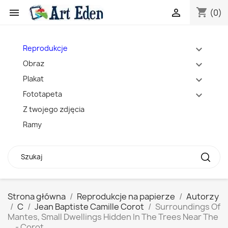
shopping_cart


(0)
Reprodukcje
expand_more
Obraz
expand_more
Plakat
expand_more
Fototapeta
expand_more
Z twojego zdjęcia
Ramy
Strona główna
Reprodukcje na papierze
Autorzy
C
Jean Baptiste Camille Corot
Surroundings Of
Mantes, Small Dwellings Hidden In The Trees Near The
... - Corot