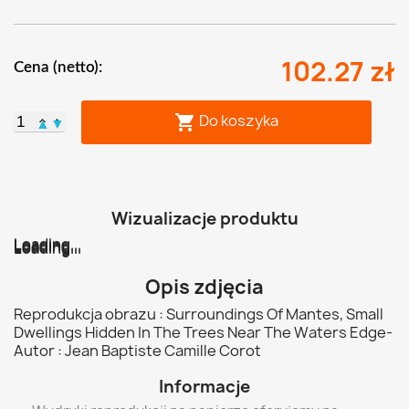
102.27 zł
Cena (netto):
Do koszyka

▲
▼
Wizualizacje produktu
Loading...
Loading...
Loading...
Loading...
Loading...
Loading...
Opis zdjęcia
Reprodukcja obrazu : Surroundings Of Mantes, Small
Dwellings Hidden In The Trees Near The Waters Edge-
Autor : Jean Baptiste Camille Corot
Informacje