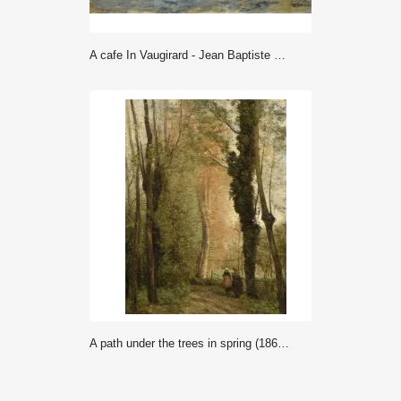
A cafe In Vaugirard - Jean Baptiste Camille Corot
A path under the trees in spring (1860-1870) - Jean Baptiste Camille Corot