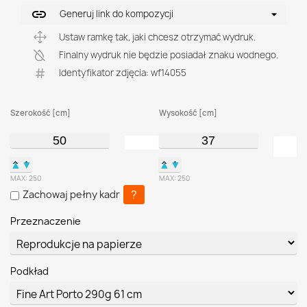
link
Generuj link do kompozycji
Ustaw ramkę tak, jaki chcesz otrzymać wydruk.
Finalny wydruk nie będzie posiadał znaku wodnego.
Identyfikator zdjęcia: wf14055
Szerokość [cm]
Wysokość [cm]
▲
▼
▲
▼
MAX:
250
MAX:
250
?
Zachowaj pełny kadr
Przeznaczenie
Podkład