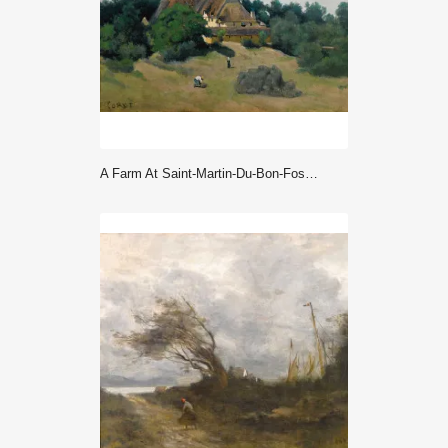
A Farm At Saint-Martin-Du-Bon-Fosse, Near Saint-Lo (1833) - Corot