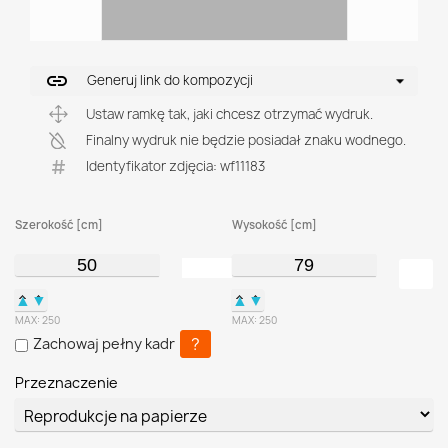
link
Generuj link do kompozycji
Ustaw ramkę tak, jaki chcesz otrzymać wydruk.
Finalny wydruk nie będzie posiadał znaku wodnego.
Identyfikator zdjęcia: wf11183
Szerokość [cm]
Wysokość [cm]
▲
▼
▲
▼
MAX:
250
MAX:
250
?
Zachowaj pełny kadr
Przeznaczenie