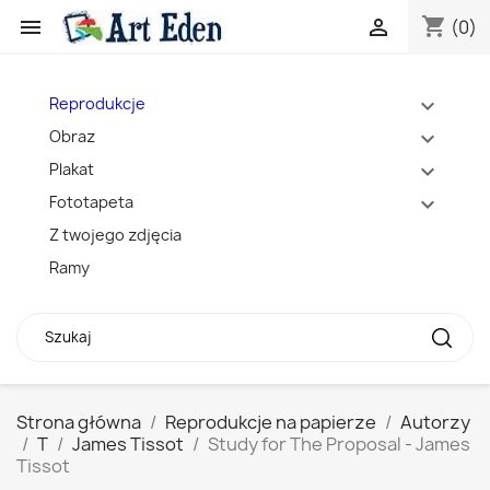
shopping_cart


(0)
Reprodukcje
expand_more
Obraz
expand_more
Plakat
expand_more
Fototapeta
expand_more
Z twojego zdjęcia
Ramy
Strona główna
Reprodukcje na papierze
Autorzy
T
James Tissot
Study for The Proposal - James
Tissot