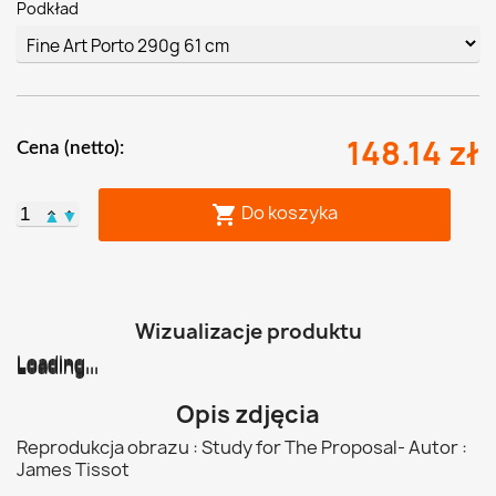
Podkład
148.14 zł
Cena (netto):
Do koszyka

▲
▼
Wizualizacje produktu
Loading...
Loading...
Loading...
Loading...
Loading...
Loading...
Opis zdjęcia
Reprodukcja obrazu : Study for The Proposal- Autor :
James Tissot