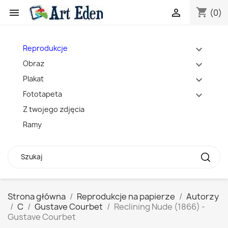
shopping_cart


(0)
Reprodukcje
expand_more
Obraz
expand_more
Plakat
expand_more
Fototapeta
expand_more
Z twojego zdjęcia
Ramy
Strona główna
Reprodukcje na papierze
Autorzy
C
Gustave Courbet
Reclining Nude (1866) -
Gustave Courbet