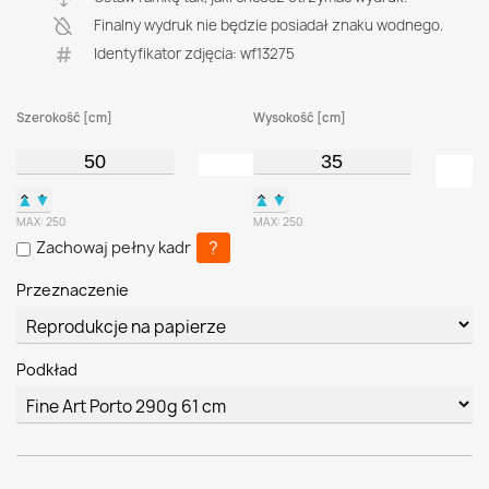
Finalny wydruk nie będzie posiadał znaku wodnego.
Identyfikator zdjęcia: wf13275
Szerokość [cm]
Wysokość [cm]
▲
▼
▲
▼
MAX:
250
MAX:
250
?
Zachowaj pełny kadr
Przeznaczenie
Podkład