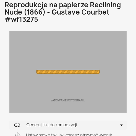
Reprodukcje na papierze Reclining
Nude (1866) - Gustave Courbet
#wf13275
ŁADOWANIE FOTOGRAFII...
link
Generuj link do kompozycji
Ustaw ramkę tak, jaki chcesz otrzymać wydruk.