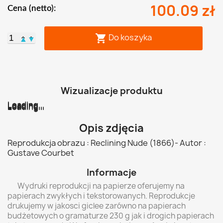
100.09 zł
Cena (netto):
Do koszyka

▲
▼
Wizualizacje produktu
Loading...
Loading...
Loading...
Loading...
Loading...
Loading...
Opis zdjęcia
Reprodukcja obrazu : Reclining Nude (1866)- Autor :
Gustave Courbet
Informacje
Wydruki reprodukcji na papierze oferujemy na
papierach zwykłych i tekstorowanych. Reprodukcje
drukujemy w jakosci giclee zarówno na papierach
budżetowych o gramaturze 230 g jak i drogich papierach