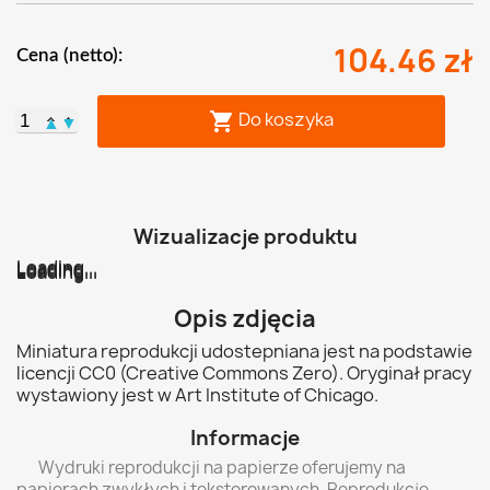
104.46 zł
Cena (netto):
Do koszyka

▲
▼
Wizualizacje produktu
Loading...
Loading...
Loading...
Loading...
Loading...
Loading...
Opis zdjęcia
Miniatura reprodukcji udostepniana jest na podstawie
licencji CC0 (Creative Commons Zero). Oryginał pracy
wystawiony jest w Art Institute of Chicago.
Informacje
Wydruki reprodukcji na papierze oferujemy na
papierach zwykłych i tekstorowanych. Reprodukcje