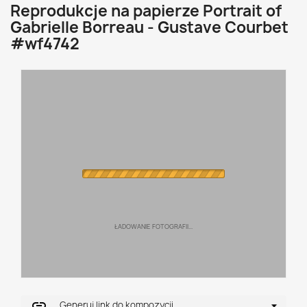
Reprodukcje na papierze Portrait of
Gabrielle Borreau - Gustave Courbet
#wf4742
ŁADOWANIE FOTOGRAFII...
link
Generuj link do kompozycji