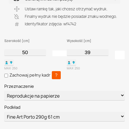
Ustaw ramkę tak, jaki chcesz otrzymać wydruk.
Finalny wydruk nie będzie posiadał znaku wodnego.
Identyfikator zdjęcia: wf4742
Szerokość [cm]
Wysokość [cm]
▲
▼
▲
▼
MAX:
250
MAX:
250
?
Zachowaj pełny kadr
Przeznaczenie
Podkład