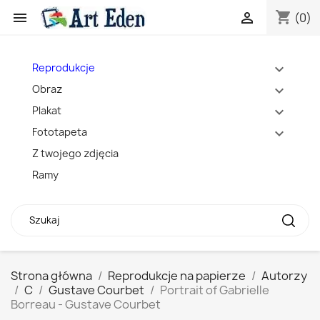
shopping_cart


(0)
Reprodukcje
expand_more
Obraz
expand_more
Plakat
expand_more
Fototapeta
expand_more
Z twojego zdjęcia
Ramy
Strona główna
Reprodukcje na papierze
Autorzy
C
Gustave Courbet
Portrait of Gabrielle
Borreau - Gustave Courbet