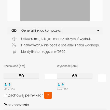
link
Generuj link do kompozycji
Ustaw ramkę tak, jaki chcesz otrzymać wydruk.
Finalny wydruk nie będzie posiadał znaku wodnego.
Identyfikator zdjęcia: wf9759
Szerokość [cm]
Wysokość [cm]
▲
▼
▲
▼
MAX:
250
MAX:
250
?
Zachowaj pełny kadr
Przeznaczenie