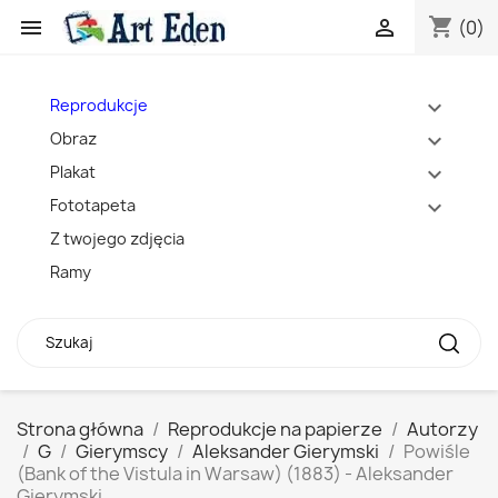
shopping_cart


(0)
Reprodukcje
expand_more
Obraz
expand_more
Plakat
expand_more
Fototapeta
expand_more
Z twojego zdjęcia
Ramy
Strona główna
Reprodukcje na papierze
Autorzy
G
Gierymscy
Aleksander Gierymski
Powiśle
(Bank of the Vistula in Warsaw) (1883) - Aleksander
Gierymski