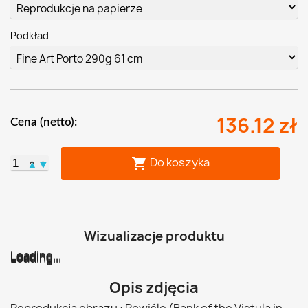
Podkład
136.12 zł
Cena (netto):
Do koszyka

▲
▼
Wizualizacje produktu
Loading...
Loading...
Loading...
Loading...
Loading...
Loading...
Opis zdjęcia