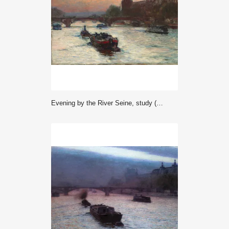
Evening by the River Seine, study (c. 1892-c. 1893) - Aleksander Gierymski