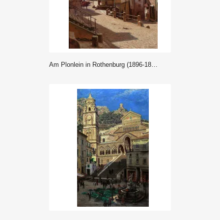
Am Plonlein in Rothenburg (1896-1897) - Aleksander Gierymski